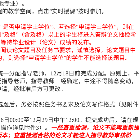
他专业）。
程的教学空间，点击“实时授课”按时参加。
“是否申请学士学位”。若选择“申请学士学位”，则在
“及格”（含及格）以上的学生将进入答辩论文抽检阶
则等待毕业设计（论文）成绩的发布。
细阅读论文题目及任务书要求，谨慎选择。论文题目中
样的，则选择“申请学士学位”的学生不能选择该题目。
统一分配指导老师，
12
月
1
8
日前完成分配。原则上，
配指导老师，指导教师一经确定，中途不得随意变动，
申请，经批准后方可更改。
选题后，务必按照任务书要求及论文写作格式（见附件
2
6
日
00:00至
12
月
2
9
日中午
12:00。提交成功后，请在规
体操作详见附件3）。
一经查重检测，论文不能再重新
版本；查重检测合格的论文才能进入指导教师审核阶