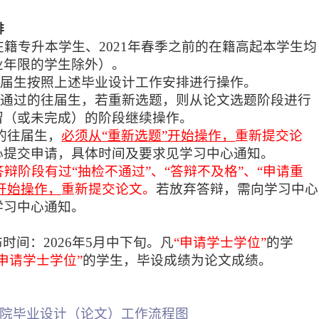
排
在籍专升本学生、202
1
年
春
季之前的在籍高起本学生均
业年限的学生除外）
。
往届生按照上述毕业设计工作安排进行操作。
未通过的往届生，若重新选题，则从论文选题阶段进行
留（或未完成）的阶段继续操作。
的往届生，
必须从
“重新选题”开始操作，
重新提交论
心提交申请，具体时间及要求见学习中心通知。
辩阶段有过“抽检不通过”、“答辩不及格”、“申请重
”开始操作，
重新提交论文。
若放弃答辩，需向学习中心
学习中心通知。
布时间：
2026年5
月中下旬。凡
“申请学士学位”
的学
不申请学士学位”
的学生，毕设成绩为论文成绩。
学院毕业设计（论文）工作流程图