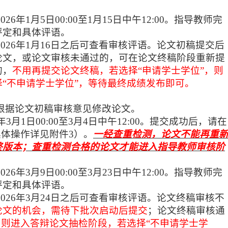
202
6
年
1
月
5
日
00:00至
1
月
15
日
中午
12:00
。指导教师完
评定和具体评语。
202
6
年
1
月
1
6
日之后可查看审核评语。论文初稿提交后
论文，或论文审核未通过的，可在论文终稿阶段重新提
的，
不用再提交论文终稿，若选择
“申请学士学位”，则
“不申请学士学位”，等待最终成绩发布即可。
根据论文初稿审核意见修改论文。
年
3
月
1
日
00:00至
3
月
4
日中
午
12:00。提交成功后，请在
具体操作详见附件3）。
一经查重检测，论文不能再重
终版本；查重检测合格的论文才能进入指导教师审核阶
202
6
年
3
月
9
日
00:00至
3
月
23
日
中午
12:00。指导教师完
评定和具体评语。
202
6
年
3
月
24
日
之后可查看审核评语。论文终稿审核不
论文的机会，需待下批次启动后提交
；论文终稿审核通
，则进入答辩论文抽检阶段，若选择“不申请学士学