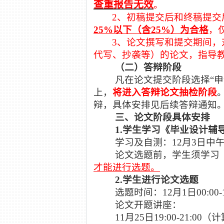
查重报告无效
。
2、初稿提交后和终稿提交
25%以下（含25%）为合格
，
3、
论文撰写和提交期间，
代写、抄袭等）的论文，指导
（二）答辩阶段
凡在论文提交阶段选择
“
上，
将进入答辩论文抽检阶段
辩，具体安排见后续答辩通知
三、论文阶段具体安排
1.学生学习《毕业设计辅
学习及自测：
12
月
3
日中
论文选题前，学生须学习
才能进行选题。
2.学生进行论文选题
选题时间：
12
月
1日00:00-
论文开题讲座：
11
月
25
日
19:00-21:00
（计