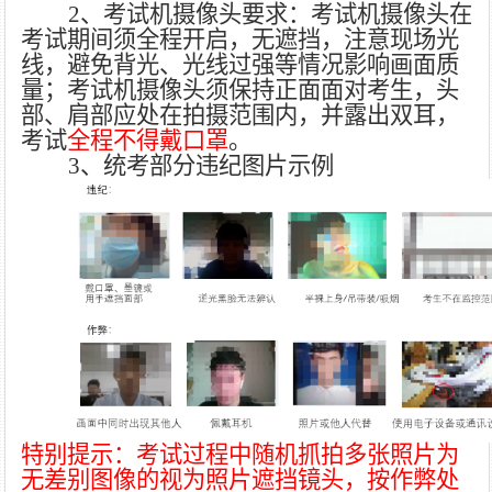
2
、考试机摄像头要求：考试机摄像头在
考试期间须全程开启，无遮挡，注意现场光
线，避免背光、光线过强等情况影响画面质
量；
考试机摄像头须保持正面面对考生，头
部、肩部应处在
拍摄
范围内，并露出双耳，
考试
全程不得戴
口罩
。
3、统考部分违纪图片示例
特别提示：考试过程中随机抓拍多张照片为
无差别图像的视为照片遮挡镜头，按作弊处