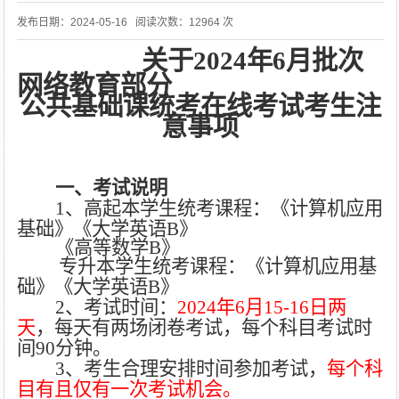
发布日期：2024-05-16 阅读次数：12964 次
关于
2024年6月批次
网络教育部分
公共基础课
统考在线考试考生注
意事项
一、考试说明
1、高起本学生统考课程：
《计算机应用
基础》
《大学英语
B》
《高等数学
B》
专升本学生统考课程：
《计算机应用基
础》
《大学英语
B》
2
、考试时间：
2024年6月15-
1
6日两
天
，每天有两场闭卷考试，每个科目考试时
间
90分钟
。
3
、考生合理
安排时间
参加考试，
每个科
目有且仅有一次考试机会。