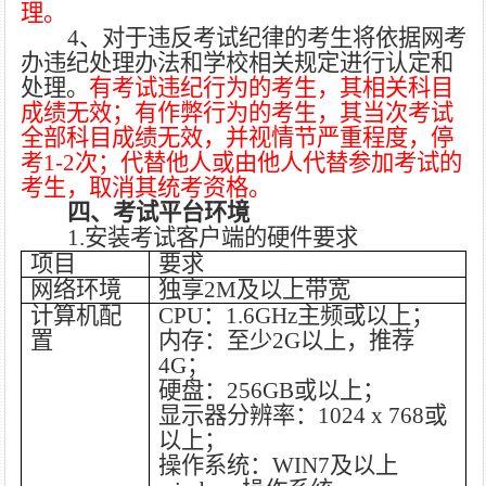
理。
4
、对于违反考试纪律的考生将依据网考
办违纪处理办法和学校相关规定进行认定和
处理。
有考试违纪行为的考生，其相关科目
成绩无效；有作弊行为的考生，其当次考试
全部科目成绩无效，并视情节严重
程度，
停
考
1
-2次；代替他人或由他人代替参加考试的
考生，取消其统考资格
。
四、考试平台环境
1
.
安装考试客户端的硬件要求
项目
要求
网络环境
独享
2M及以上带宽
计算机配
CPU：1.6GHz主频或以上；
置
内存：至少
2G以上，推荐
4G；
硬盘：
256GB或以上；
显示器分辨率：
1024 x 768或
以上；
操作系统：
WIN7及以上