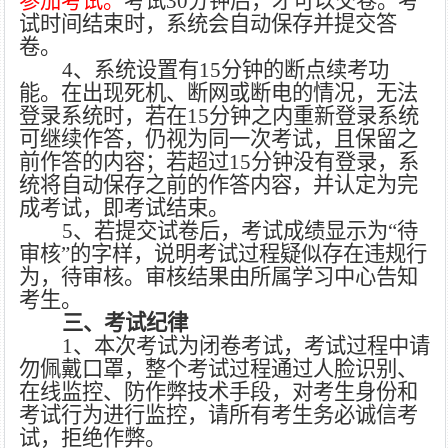
参加考试。
考试
30分钟后，才可以交卷。
考
试时间结束时，系统会自动保存并提交答
卷。
4、系统设置有15分钟的断点续考功
能。在出现死机、断网或断电的情况，无法
登录系统时，若在15分钟之内重新登录系统
可继续作答，仍视为同一次考试，且保留之
前作答的内容；若超过15分钟没有登录，系
统将自动保存之前的作答内容，并认定为完
成考试，即考试结束。
5
、
若提交试卷后，考试成绩显示为
“
待
审核
”
的字样，说明考试过程疑似存在违规行
为，
待
审核。审核结果由所属学习中心告知
考生
。
三、考试纪律
1、本次考试为闭卷考试，考试过程
中请
勿佩戴口罩，
整个考试过程通过人脸识别、
在线监控、防作弊技术手段，对考生身份和
考试行为进行监控，请所有考生务必诚信考
试
，拒绝作弊
。