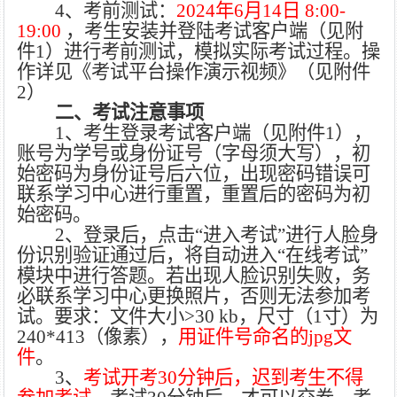
4
、考前测试：
2
02
4年6月14日
8
:
00
-
19
:
00
，考生安装并登陆考试客户端（见附
件
1
）进行考前测试，模拟实际考试过程。操
作详见《
考试平台操作演示视频》（见附件
2）
二、考试注意事项
1、考生登录考试客户端
（见附件
1）
，
账号为学号或身份证号（字母须大写），初
始密码为身份证号后六位，出现密码错误可
联系学习中心进行重置，重置后的密码为初
始密码。
2、
登录后，
点击
“进入考试”进行人脸身
份识别验证通过后，将自动进入“在线考试”
模块中进行答题。若
出现人脸识别失败，务
必联系学习中心更换照片，否则无法参加考
试。要求：文件大小
>
30 kb
，尺寸（
1寸）为
2
40*413
（像素），
用证件号命名的
j
pg
文
件
。
3
、
考试开考
30分钟后，迟到考生不得